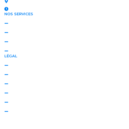
NORMANDIE | ÎLE-DE-FRANCE
Lundi - Dimanche : 8h - 20h
NOS SERVICES
Textile
Extérieur
Professionnel
Régulier
LÉGAL
Politique de confidentialité
Politique de cookies
Mentions légales
Plan de site
Conseils & Astuces
Villes