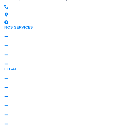
07 56 80 69 39 - 07 68 38 17 29
NORMANDIE | ÎLE-DE-FRANCE
Lundi - Dimanche : 8h - 20h
NOS SERVICES
Textile
Extérieur
Professionnel
Régulier
LÉGAL
Politique de confidentialité
Politique de cookies
Mentions légales
Plan de site
Conseils & Astuces
Villes