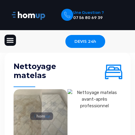
Une Question ?
07 56 80 69 39
DEVIS 24h
Nettoyage Textile
Nettoyage Extérieur
Nettoyage
matelas