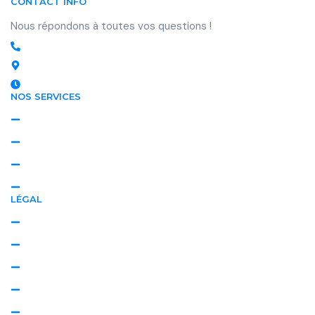
CONTACT INFO
Nous répondons à toutes vos questions !
07 56 80 69 39 - 07 68 38 17 29
NORMANDIE | ÎLE-DE-FRANCE
Lundi - Dimanche : 8h - 20h
NOS SERVICES
Textile
Extérieur
Professionnel
Régulier
LÉGAL
Politique de confidentialité
Politique de cookies
Mentions légales
Plan de site
Conseils & Astuces