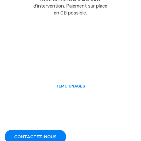
d'intervention. Paiement sur place
en CB possible.
TÉMOIGNAGES
Nos Avis Clients
Retrouvez l'ensemble de nos avis vérifiés, sur notre fiche
d'établissement Google.
CONTACTEZ-NOUS