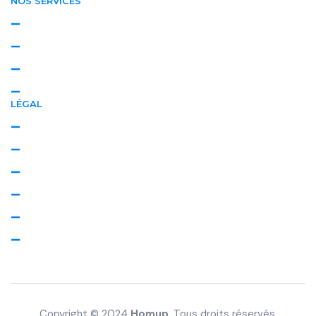
NOS SERVICES
Textile
Extérieur
Professionnel
Régulier
LÉGAL
Politique de confidentialité
Politique de cookies
Mentions légales
Plan de site
Conseils & Astuces
Villes
Copyright © 2024
Homup
. Tous droits réservés.