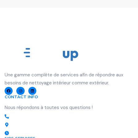
U
ne gamme complète de services afin de répondre aux
besoins de nettoyage intérieur comme extérieur.
CONTACT INFO
Nous répondons à toutes vos questions !
07 56 80 69 39 - 07 68 38 17 29
NORMANDIE | ÎLE-DE-FRANCE
Lundi - Dimanche : 8h - 20h