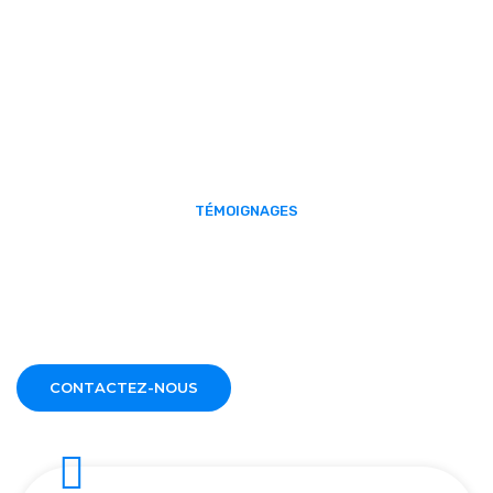
TÉMOIGNAGES
Nos Avis Clients
Retrouvez l'ensemble de nos avis vérifiés, sur notre fiche
d'établissement Google.
CONTACTEZ-NOUS